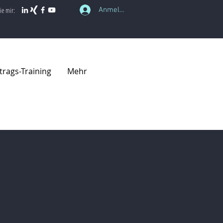
Anmelden
ie mir:
trags-Training
Mehr