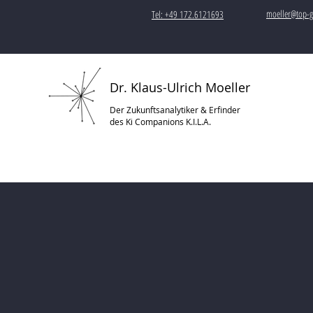
moeller@top-g
Tel: +49 172.6121693
Dr. Klaus-Ulrich Moeller
Der Zukunftsanalytiker & Erfinder
des Ki Companions K.I.L.A.