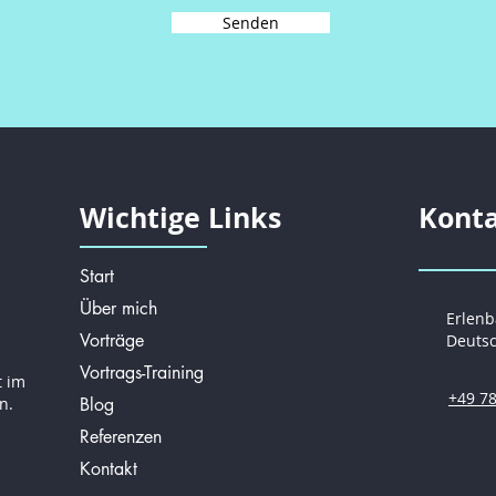
Senden
Wichtige Links
Konta
Start
Über mich
Erlen
Vorträge
Deuts
Vortrags-Training
t im
+49 7
n.
Blog
Referenzen
Kontakt