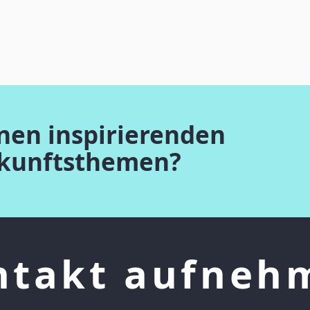
inen inspirierenden
ukunftsthemen?
ntakt aufneh