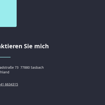
ktieren Sie mich
badstraße 73
77880 Sasbach
chland
841 6634315