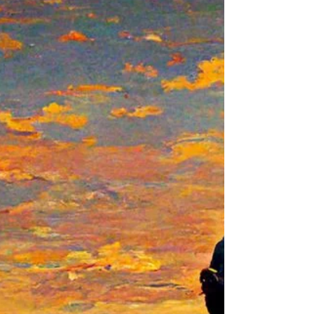
Die Vulkan-Sprache der
Superlativ-Welt
Arbeitsminister Hubertus Heil erklärte vor ein paar
Tagen, Deutschland hätte in Kürze das modernste
Einwanderungsgesetz in Europa. Da...