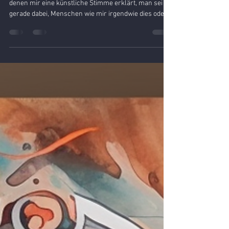
Horror
Derzeit erhalte ich täglich drei Anrufe aufs Handy, bei
denen mir eine künstliche Stimme erklärt, man sei
gerade dabei, Menschen wie mir irgendwie dies oder
das oder jenes anzubieten. Ich weiß es nicht mehr
genau. Auf Einwürfe meinerseits reagiert die Stimme
nicht. Sie fährt einfach fort. Ich kann den Anruf nur
durch Auflegen beenden. Kaum habe ich aufgelegt,
ploppt auf dem PC die Antwort einer Versicherung
hoch, die mich mit "Liebe Soraya" anredet und mir
erklärt, mein Anlie