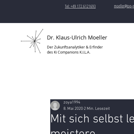
moeller@top-g
Tel: +49 172.6121693
Dr. Klaus-Ulrich Moeller
Der Zukunftsanalytiker & Erfinder
des Ki Companions K.I.L.A.
zoya1994
8. Mai 2020
2 Min. Lesezeit
Mit sich selbst l