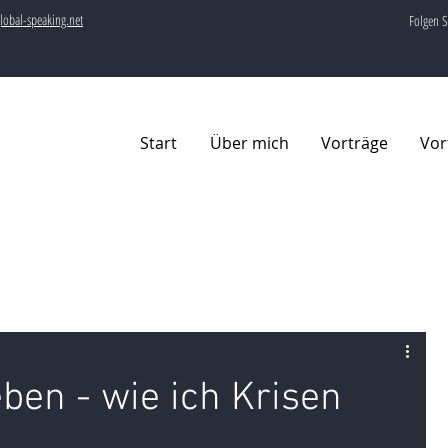
lobal-speaking.net
Folgen S
Start
Über mich
Vorträge
Vor
eben - wie ich Krisen