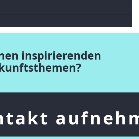
Midjourney erklärt, was es "denkt"
inen inspirierenden
ukunftsthemen?
ntakt aufneh