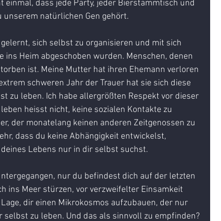
 einmal, dass jede Party, jeder Bierstammtisch und 
u unserem natürlichen Gen gehört. 
elernt, sich selbst zu organisieren und mit sich 
die ins Heim abgeschoben wurden. Menschen, denen 
rstorben ist. Meine Mutter hat ihren Ehemann verloren 
extrem schweren Jahr der Trauer hat sie sich diese 
bst zu leben. Ich habe allergrößten Respekt vor dieser 
 leben heisst nicht, keine sozialen Kontakte zu 
ler, der monatelang keinen anderen Zeitgenossen zu 
ehr, dass du keine Abhängigkeit entwickelst, 
eines Lebens nur in dir selbst suchst.
 untergegangen, nur du befindest dich auf der letzten 
h ins Meer stürzen, vor verzweifelter Einsamkeit 
 Lage, dir einen Mikrokosmos aufzubauen, der nur 
ir selbst zu leben. Und das als sinnvoll zu empfinden?