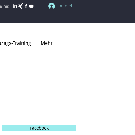
Anmelden
ie mir:
trags-Training
Mehr
Folgen Sie mir in den
sozialen Medien
Facebook