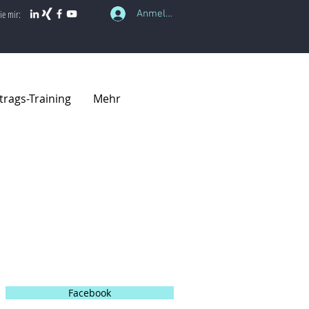
Anmelden
ie mir:
trags-Training
Mehr
Folgen Sie mir in den
sozialen Medien
Facebook