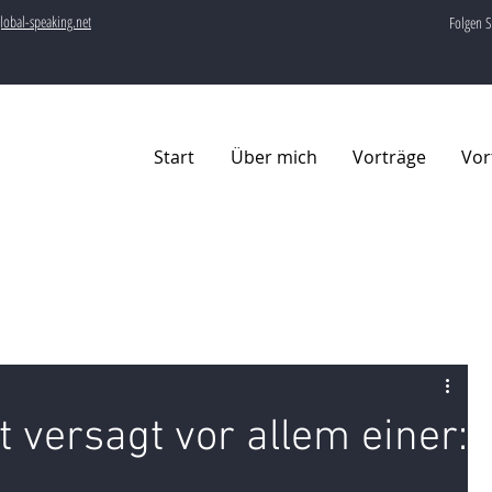
lobal-speaking.net
Folgen S
Start
Über mich
Vorträge
Vor
t versagt vor allem einer: