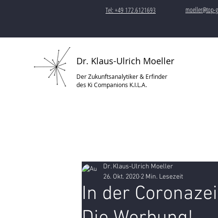
moeller@top-g
Tel: +49 172.6121693
Dr. Klaus-Ulrich Moeller
Der Zukunftsanalytiker & Erfinder
des Ki Companions K.I.L.A.
Dr. Klaus-Ulrich Moeller
26. Okt. 2020
2 Min. Lesezeit
In der Coronazei