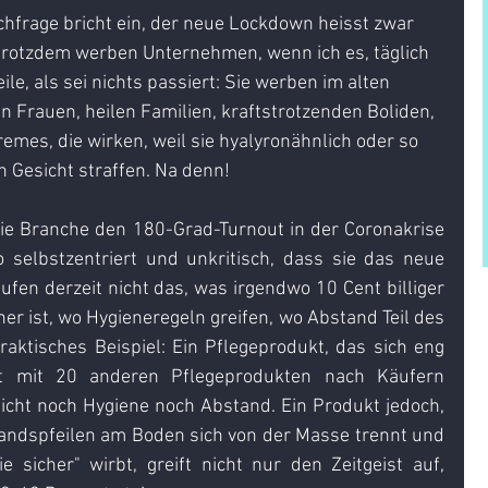
Nachfrage bricht ein, der neue Lockdown heisst zwar 
d trotzdem werben Unternehmen, wenn ich es, täglich 
ile, als sei nichts passiert: Sie werben im alten 
n Frauen, heilen Familien, kraftstrotzenden Boliden, 
mes, die wirken, weil sie hyalyronähnlich oder so 
 Gesicht straffen. Na denn! 
die Branche den 180-Grad-Turnout in der Coronakrise 
so selbstzentriert und unkritisch, dass sie das neue 
fen derzeit nicht das, was irgendwo 10 Cent billiger 
her ist, wo Hygieneregeln greifen, wo Abstand Teil des 
aktisches Beispiel: Ein Pflegeprodukt, das sich eng 
t mit 20 anderen Pflegeprodukten nach Käufern 
icht noch Hygiene noch Abstand. Ein Produkt jedoch, 
standspfeilen am Boden sich von der Masse trennt und 
sicher" wirbt, greift nicht nur den Zeitgeist auf, 