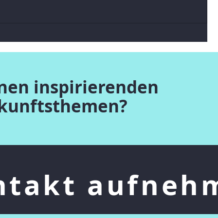
Midjourney erklärt, was es "denkt"
inen inspirierenden
ukunftsthemen?
ntakt aufneh