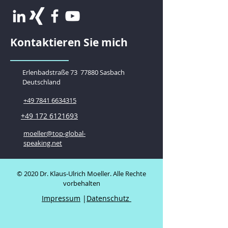
Kontaktieren Sie mich
Erlenbadstraße 73
77880 Sasbach
Deutschland
+49 7841 6634315
+49 172 6121693
moeller@top-global-
speaking.net
© 2020 Dr. Klaus-Ulrich Moeller. Alle Rechte
vorbehalten
Impressum
|
Datenschutz